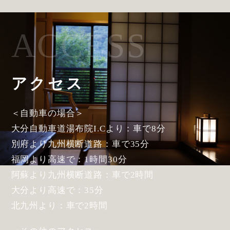
ACCESS
アクセス
＜自動車の場合＞
大分自動車道湯布院I.Cより：車で8分
別府より九州横断道路：車で35分
福岡より高速で：1時間30分
阿蘇より九州横断道路：車で2時間
大分より高速で：35分
北九州より：車で2時間