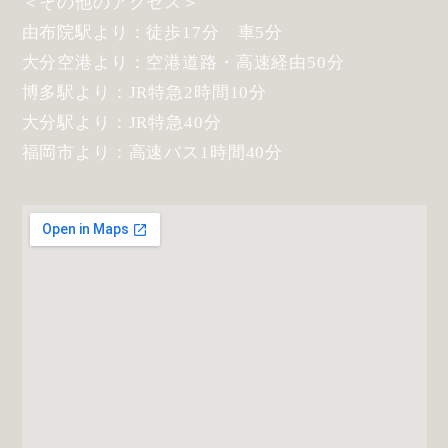
＜その他のアクセス＞
由布院駅より：徒歩17分 車5分
大分空港より：空港道路・高速経由50分
博多駅より：JR特急2時間10分
大分駅より：JR特急40分
福岡市より：高速バス1時間40分