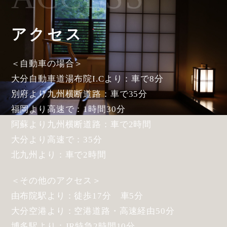
アクセス
＜自動車の場合＞
大分自動車道湯布院I.Cより：車で8分
別府より九州横断道路：車で35分
福岡より高速で：1時間30分
阿蘇より九州横断道路：車で2時間
大分より高速で：35分
北九州より：車で2時間
＜その他のアクセス＞
由布院駅より：徒歩17分 車5分
大分空港より：空港道路・高速経由50分
博多駅より：JR特急2時間10分