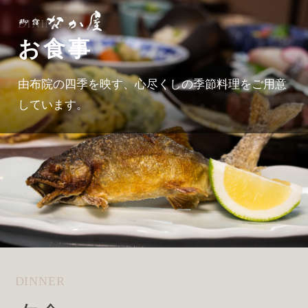
DINING
お食事
由布院の四季を映す、心尽くしの季節料理をご用意
しています。
DINNER